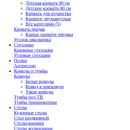
Детская кровать 90 см
Детские кровати 80 см
Кровать для подростка
Кровати двухъярусные
Все категории (5)
Кровать-чердак
Каркас кровати чердака
Уголок школьника
Стеллажи
Книжные стеллажи
Угловые стеллажи
Полки
Антресоли
Комоды и тумбы
Комоды
Белые комоды
Комод в прихожую
Узкие комоды
Тумбы под ТВ
Тумбы прикроватные
Столы
Кухонные столы
Стол раздвижной
Столы-книжки
Столы журнальные