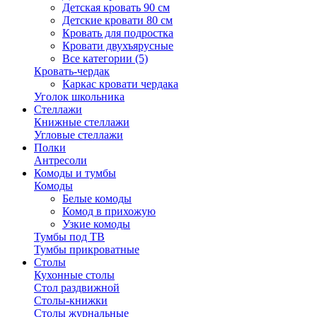
Детская кровать 90 см
Детские кровати 80 см
Кровать для подростка
Кровати двухъярусные
Все категории (5)
Кровать-чердак
Каркас кровати чердака
Уголок школьника
Стеллажи
Книжные стеллажи
Угловые стеллажи
Полки
Антресоли
Комоды и тумбы
Комоды
Белые комоды
Комод в прихожую
Узкие комоды
Тумбы под ТВ
Тумбы прикроватные
Столы
Кухонные столы
Стол раздвижной
Столы-книжки
Столы журнальные