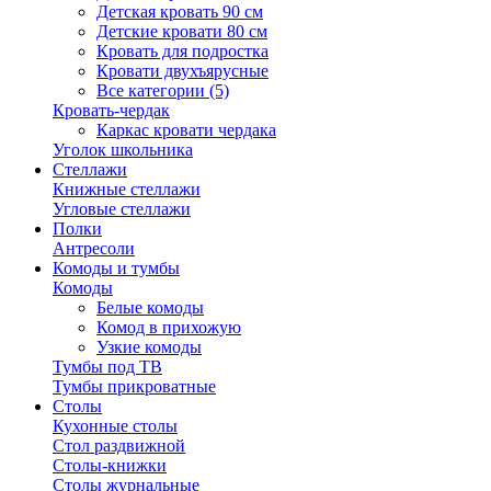
Детская кровать 90 см
Детские кровати 80 см
Кровать для подростка
Кровати двухъярусные
Все категории (5)
Кровать-чердак
Каркас кровати чердака
Уголок школьника
Стеллажи
Книжные стеллажи
Угловые стеллажи
Полки
Антресоли
Комоды и тумбы
Комоды
Белые комоды
Комод в прихожую
Узкие комоды
Тумбы под ТВ
Тумбы прикроватные
Столы
Кухонные столы
Стол раздвижной
Столы-книжки
Столы журнальные