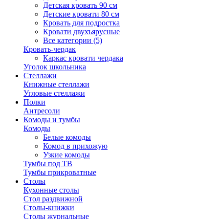
Детская кровать 90 см
Детские кровати 80 см
Кровать для подростка
Кровати двухъярусные
Все категории (5)
Кровать-чердак
Каркас кровати чердака
Уголок школьника
Стеллажи
Книжные стеллажи
Угловые стеллажи
Полки
Антресоли
Комоды и тумбы
Комоды
Белые комоды
Комод в прихожую
Узкие комоды
Тумбы под ТВ
Тумбы прикроватные
Столы
Кухонные столы
Стол раздвижной
Столы-книжки
Столы журнальные