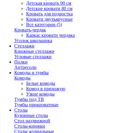
Детская кровать 90 см
Детские кровати 80 см
Кровать для подростка
Кровати двухъярусные
Все категории (5)
Кровать-чердак
Каркас кровати чердака
Уголок школьника
Стеллажи
Книжные стеллажи
Угловые стеллажи
Полки
Антресоли
Комоды и тумбы
Комоды
Белые комоды
Комод в прихожую
Узкие комоды
Тумбы под ТВ
Тумбы прикроватные
Столы
Кухонные столы
Стол раздвижной
Столы-книжки
Столы журнальные