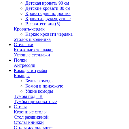
Детская кровать 90 см
Детские кровати 80 см
Кровать для подростка
Кровати двухъярусные
Все категории (5)
Кровать-чердак
Каркас кровати чердака
Уголок школьника
Стеллажи
Книжные стеллажи
Угловые стеллажи
Полки
Антресоли
Комоды и тумбы
Комоды
Белые комоды
Комод в прихожую
Узкие комоды
Тумбы под ТВ
Тумбы прикроватные
Столы
Кухонные столы
Стол раздвижной
Столы-книжки
Столы журнальные