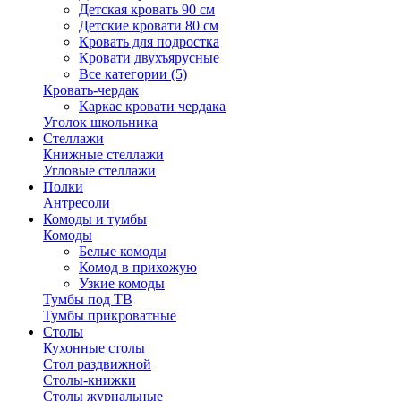
Детская кровать 90 см
Детские кровати 80 см
Кровать для подростка
Кровати двухъярусные
Все категории (5)
Кровать-чердак
Каркас кровати чердака
Уголок школьника
Стеллажи
Книжные стеллажи
Угловые стеллажи
Полки
Антресоли
Комоды и тумбы
Комоды
Белые комоды
Комод в прихожую
Узкие комоды
Тумбы под ТВ
Тумбы прикроватные
Столы
Кухонные столы
Стол раздвижной
Столы-книжки
Столы журнальные