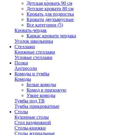
Детская кровать 90 см
Детские кровати 80 см
Кровать для подростка
Кровати двухъярусные
Все категории (5)
Кровать-чердак
Каркас кровати чердака
Уголок школьника
Стеллажи
Книжные стеллажи
Угловые стеллажи
Полки
Антресоли
Комоды и тумбы
Комоды
Белые комоды
Комод в прихожую
Узкие комоды
Тумбы под ТВ
Тумбы прикроватные
Столы
Кухонные столы
Стол раздвижной
Столы-книжки
Столы журнальные