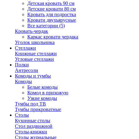
Детская кровать 90 см
Детские кровати 80 см
Кровать для подростка
Кровати двухъярусные
Все категории (5)
Кровать-чердак
Каркас кровати чердака
Уголок школьника
Стеллажи
Книжные стеллажи
Угловые стеллажи
Полки
Антресоли
Комоды и тумбы
Комоды
Белые комоды
Комод в прихожую
Узкие комоды
Тумбы под ТВ
Тумбы прикроватные
Столы
Кухонные столы
Стол раздвижной
Столы-книжки
Столы журнальные