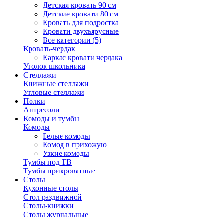
Детская кровать 90 см
Детские кровати 80 см
Кровать для подростка
Кровати двухъярусные
Все категории (5)
Кровать-чердак
Каркас кровати чердака
Уголок школьника
Стеллажи
Книжные стеллажи
Угловые стеллажи
Полки
Антресоли
Комоды и тумбы
Комоды
Белые комоды
Комод в прихожую
Узкие комоды
Тумбы под ТВ
Тумбы прикроватные
Столы
Кухонные столы
Стол раздвижной
Столы-книжки
Столы журнальные