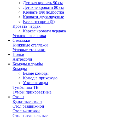
Детская кровать 90 см
Детские кровати 80 см
Кровать для подростка
Кровати двухъярусные
Все категории (5)
Кровать-чердак
Каркас кровати чердака
Уголок школьника
Стеллажи
Книжные стеллажи
Угловые стеллажи
Полки
Антресоли
Комоды и тумбы
Комоды
Белые комоды
Комод в прихожую
Узкие комоды
Тумбы под ТВ
Тумбы прикроватные
Столы
Кухонные столы
Стол раздвижной
Столы-книжки
Столы журнальные