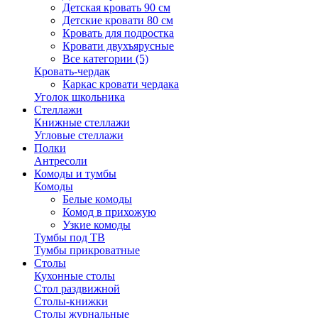
Детская кровать 90 см
Детские кровати 80 см
Кровать для подростка
Кровати двухъярусные
Все категории (5)
Кровать-чердак
Каркас кровати чердака
Уголок школьника
Стеллажи
Книжные стеллажи
Угловые стеллажи
Полки
Антресоли
Комоды и тумбы
Комоды
Белые комоды
Комод в прихожую
Узкие комоды
Тумбы под ТВ
Тумбы прикроватные
Столы
Кухонные столы
Стол раздвижной
Столы-книжки
Столы журнальные