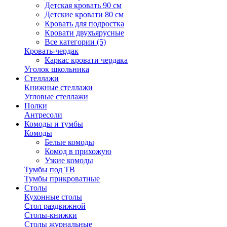
Детская кровать 90 см
Детские кровати 80 см
Кровать для подростка
Кровати двухъярусные
Все категории (5)
Кровать-чердак
Каркас кровати чердака
Уголок школьника
Стеллажи
Книжные стеллажи
Угловые стеллажи
Полки
Антресоли
Комоды и тумбы
Комоды
Белые комоды
Комод в прихожую
Узкие комоды
Тумбы под ТВ
Тумбы прикроватные
Столы
Кухонные столы
Стол раздвижной
Столы-книжки
Столы журнальные