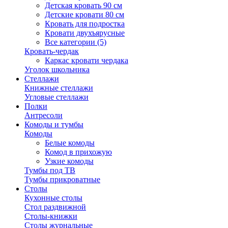
Детская кровать 90 см
Детские кровати 80 см
Кровать для подростка
Кровати двухъярусные
Все категории (5)
Кровать-чердак
Каркас кровати чердака
Уголок школьника
Стеллажи
Книжные стеллажи
Угловые стеллажи
Полки
Антресоли
Комоды и тумбы
Комоды
Белые комоды
Комод в прихожую
Узкие комоды
Тумбы под ТВ
Тумбы прикроватные
Столы
Кухонные столы
Стол раздвижной
Столы-книжки
Столы журнальные