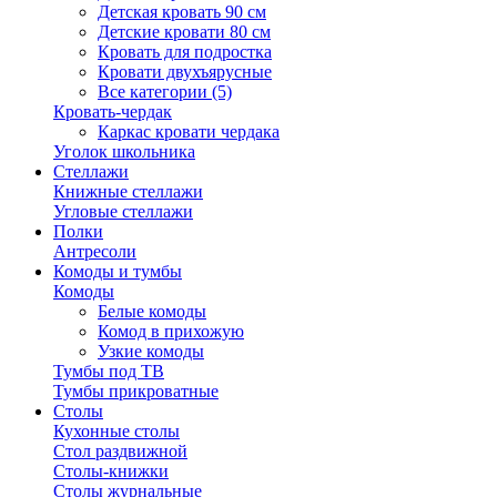
Детская кровать 90 см
Детские кровати 80 см
Кровать для подростка
Кровати двухъярусные
Все категории (5)
Кровать-чердак
Каркас кровати чердака
Уголок школьника
Стеллажи
Книжные стеллажи
Угловые стеллажи
Полки
Антресоли
Комоды и тумбы
Комоды
Белые комоды
Комод в прихожую
Узкие комоды
Тумбы под ТВ
Тумбы прикроватные
Столы
Кухонные столы
Стол раздвижной
Столы-книжки
Столы журнальные