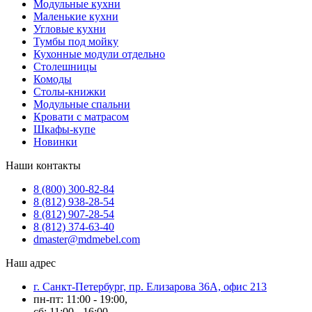
Модульные кухни
Маленькие кухни
Угловые кухни
Тумбы под мойку
Кухонные модули отдельно
Столешницы
Комоды
Столы-книжки
Модульные спальни
Кровати с матрасом
Шкафы-купе
Новинки
Наши контакты
8 (800) 300-82-84
8 (812) 938-28-54
8 (812) 907-28-54
8 (812) 374-63-40
dmaster@mdmebel.com
Наш адрес
г. Санкт-Петербург, пр. Елизарова 36А, офис 213
пн-пт: 11:00 - 19:00,
сб: 11:00 - 16:00,