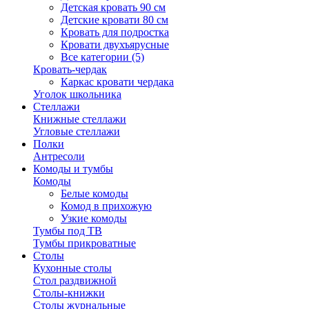
Детская кровать 90 см
Детские кровати 80 см
Кровать для подростка
Кровати двухъярусные
Все категории (5)
Кровать-чердак
Каркас кровати чердака
Уголок школьника
Стеллажи
Книжные стеллажи
Угловые стеллажи
Полки
Антресоли
Комоды и тумбы
Комоды
Белые комоды
Комод в прихожую
Узкие комоды
Тумбы под ТВ
Тумбы прикроватные
Столы
Кухонные столы
Стол раздвижной
Столы-книжки
Столы журнальные