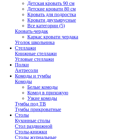
Детская кровать 90 см
Детские кровати 80 см
Кровать для подростка
Кровати двухъярусные
Все категории (5)
Кровать-чердак
Каркас кровати чердака
Уголок школьника
Стеллажи
Книжные стеллажи
Угловые стеллажи
Полки
Антресоли
Комоды и тумбы
Комоды
Белые комоды
Комод в прихожую
Узкие комоды
Тумбы под ТВ
Тумбы прикроватные
Столы
Кухонные столы
Стол раздвижной
Столы-книжки
Столы журнальные