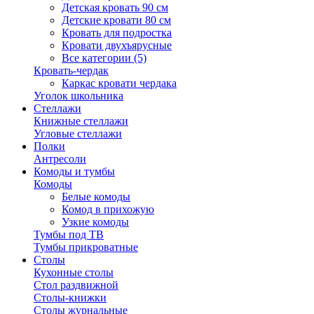
Детская кровать 90 см
Детские кровати 80 см
Кровать для подростка
Кровати двухъярусные
Все категории (5)
Кровать-чердак
Каркас кровати чердака
Уголок школьника
Стеллажи
Книжные стеллажи
Угловые стеллажи
Полки
Антресоли
Комоды и тумбы
Комоды
Белые комоды
Комод в прихожую
Узкие комоды
Тумбы под ТВ
Тумбы прикроватные
Столы
Кухонные столы
Стол раздвижной
Столы-книжки
Столы журнальные