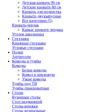
Детская кровать 90 см
Детские кровати 80 см
Кровать для подростка
Кровати двухъярусные
Все категории (5)
Кровать-чердак
Каркас кровати чердака
Уголок школьника
Стеллажи
Книжные стеллажи
Угловые стеллажи
Полки
Антресоли
Комоды и тумбы
Комоды
Белые комоды
Комод в прихожую
Узкие комоды
Тумбы под ТВ
Тумбы прикроватные
Столы
Кухонные столы
Стол раздвижной
Столы-книжки
Столы журнальные