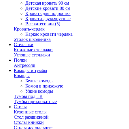
Детская кровать 90 см
Детские кровати 80 см
Кровать для подростка
Кровати двухъярусные
Все категории (5)
Кровать-чердак
Каркас кровати чердака
Уголок школьника
Стеллажи
Книжные стеллажи
Угловые стеллажи
Полки
Антресоли
Комоды и тумбы
Комоды
Белые комоды
Комод в прихожую
Узкие комоды
Тумбы под ТВ
Тумбы прикроватные
Столы
Кухонные столы
Стол раздвижной
Столы-книжки
Столы журнальные