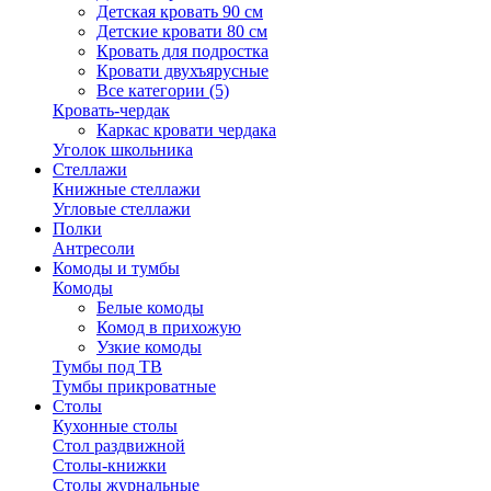
Детская кровать 90 см
Детские кровати 80 см
Кровать для подростка
Кровати двухъярусные
Все категории (5)
Кровать-чердак
Каркас кровати чердака
Уголок школьника
Стеллажи
Книжные стеллажи
Угловые стеллажи
Полки
Антресоли
Комоды и тумбы
Комоды
Белые комоды
Комод в прихожую
Узкие комоды
Тумбы под ТВ
Тумбы прикроватные
Столы
Кухонные столы
Стол раздвижной
Столы-книжки
Столы журнальные