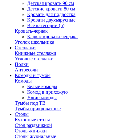
Детская кровать 90 см
Детские кровати 80 см
Кровать для подростка
Кровати двухъярусные
Все категории (5)
Кровать-чердак
Каркас кровати чердака
Уголок школьника
Стеллажи
Книжные стеллажи
Угловые стеллажи
Полки
Антресоли
Комоды и тумбы
Комоды
Белые комоды
Комод в прихожую
Узкие комоды
Тумбы под ТВ
Тумбы прикроватные
Столы
Кухонные столы
Стол раздвижной
Столы-книжки
Столы журнальные