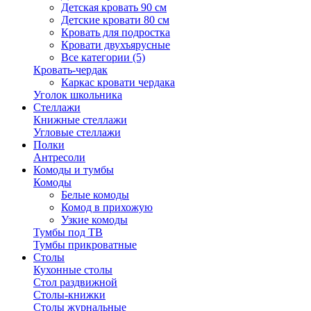
Детская кровать 90 см
Детские кровати 80 см
Кровать для подростка
Кровати двухъярусные
Все категории (5)
Кровать-чердак
Каркас кровати чердака
Уголок школьника
Стеллажи
Книжные стеллажи
Угловые стеллажи
Полки
Антресоли
Комоды и тумбы
Комоды
Белые комоды
Комод в прихожую
Узкие комоды
Тумбы под ТВ
Тумбы прикроватные
Столы
Кухонные столы
Стол раздвижной
Столы-книжки
Столы журнальные