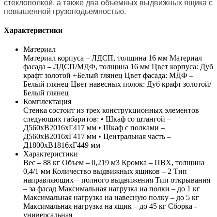
стеклополкой, а также два объемных выдвижных ящика с
повышенной грузоподьемностью.
Характеристики
Материал
Материал корпуса – ЛДСП, толщина 16 мм Материал
фасада – ЛДСП/МДФ, толщина 16 мм Цвет корпуса: Дуб
крафт золотой +Белый глянец Цвет фасада: МДФ –
Белый глянец Цвет навесных полок: Дуб крафт золотой/
Белый глянец
Комплектация
Стенка состоит из трех конструкционных элементов
следующих габаритов: • Шкаф со штангой –
Д560хВ2016хГ417 мм • Шкаф с полками –
Д560хВ2016хГ417 мм • Центральная часть –
Д1800хВ1816хГ449 мм
Характеристики
Вес – 88 кг Объем – 0,219 м3 Кромка – ПВХ, толщина
0,4/1 мм Количество выдвижных ящиков – 2 Тип
направляющих – полного выдвижения Тип открывания
– за фасад Максимальная нагрузка на полки – до 1 кг
Максимальная нагрузка на навесную полку – до 5 кг
Максимальная нагрузка на ящик – до 45 кг Сборка -
универсальная