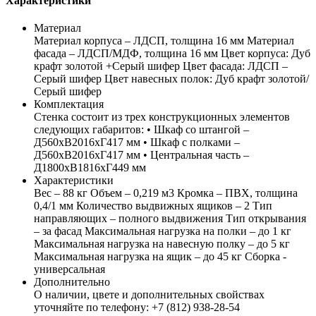
Характеристики
Материал
Материал корпуса – ЛДСП, толщина 16 мм Материал
фасада – ЛДСП/МДФ, толщина 16 мм Цвет корпуса: Дуб
крафт золотой +Серый шифер Цвет фасада: ЛДСП –
Серый шифер Цвет навесных полок: Дуб крафт золотой/
Серый шифер
Комплектация
Стенка состоит из трех конструкционных элементов
следующих габаритов: • Шкаф со штангой –
Д560хВ2016хГ417 мм • Шкаф с полками –
Д560хВ2016хГ417 мм • Центральная часть –
Д1800хВ1816хГ449 мм
Характеристики
Вес – 88 кг Объем – 0,219 м3 Кромка – ПВХ, толщина
0,4/1 мм Количество выдвижных ящиков – 2 Тип
направляющих – полного выдвижения Тип открывания
– за фасад Максимальная нагрузка на полки – до 1 кг
Максимальная нагрузка на навесную полку – до 5 кг
Максимальная нагрузка на ящик – до 45 кг Сборка -
универсальная
Дополнительно
О наличии, цвете и дополнительных свойствах
уточняйте по телефону: +7 (812) 938-28-54