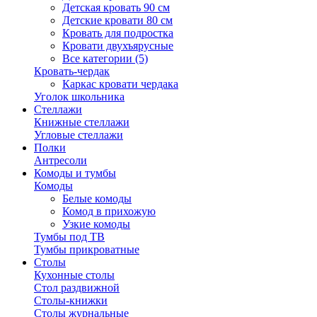
Детская кровать 90 см
Детские кровати 80 см
Кровать для подростка
Кровати двухъярусные
Все категории (5)
Кровать-чердак
Каркас кровати чердака
Уголок школьника
Стеллажи
Книжные стеллажи
Угловые стеллажи
Полки
Антресоли
Комоды и тумбы
Комоды
Белые комоды
Комод в прихожую
Узкие комоды
Тумбы под ТВ
Тумбы прикроватные
Столы
Кухонные столы
Стол раздвижной
Столы-книжки
Столы журнальные