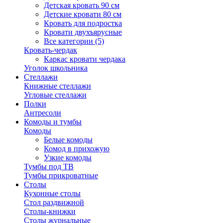
Детская кровать 90 см
Детские кровати 80 см
Кровать для подростка
Кровати двухъярусные
Все категории (5)
Кровать-чердак
Каркас кровати чердака
Уголок школьника
Стеллажи
Книжные стеллажи
Угловые стеллажи
Полки
Антресоли
Комоды и тумбы
Комоды
Белые комоды
Комод в прихожую
Узкие комоды
Тумбы под ТВ
Тумбы прикроватные
Столы
Кухонные столы
Стол раздвижной
Столы-книжки
Столы журнальные