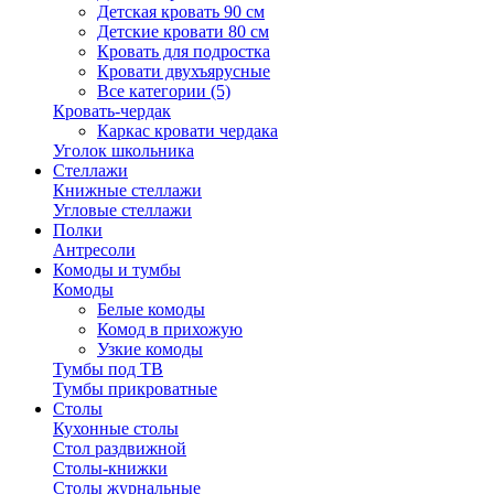
Детская кровать 90 см
Детские кровати 80 см
Кровать для подростка
Кровати двухъярусные
Все категории (5)
Кровать-чердак
Каркас кровати чердака
Уголок школьника
Стеллажи
Книжные стеллажи
Угловые стеллажи
Полки
Антресоли
Комоды и тумбы
Комоды
Белые комоды
Комод в прихожую
Узкие комоды
Тумбы под ТВ
Тумбы прикроватные
Столы
Кухонные столы
Стол раздвижной
Столы-книжки
Столы журнальные