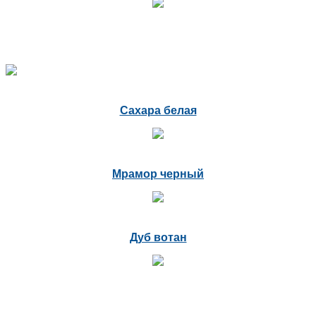
Сахара белая
Мрамор черный
Дуб вотан