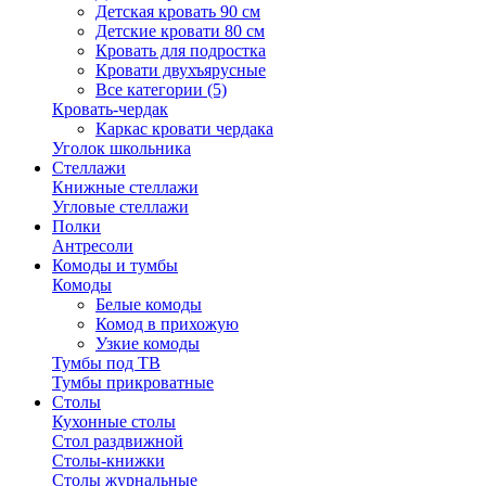
Детская кровать 90 см
Детские кровати 80 см
Кровать для подростка
Кровати двухъярусные
Все категории (5)
Кровать-чердак
Каркас кровати чердака
Уголок школьника
Стеллажи
Книжные стеллажи
Угловые стеллажи
Полки
Антресоли
Комоды и тумбы
Комоды
Белые комоды
Комод в прихожую
Узкие комоды
Тумбы под ТВ
Тумбы прикроватные
Столы
Кухонные столы
Стол раздвижной
Столы-книжки
Столы журнальные