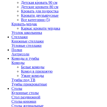
Детская кровать 90 см
Детские кровати 80 см
Кровать для подростка
Кровати двухъярусные
Все категории (5)
Кровать-чердак
Каркас кровати чердака
Уголок школьника
Стеллажи
Книжные стеллажи
Угловые стеллажи
Полки
Антресоли
Комоды и тумбы
Комоды
Белые комоды
Комод в прихожую
Узкие комоды
Тумбы под ТВ
Тумбы прикроватные
Столы
Кухонные столы
Стол раздвижной
Столы-книжки
Столы журнальные