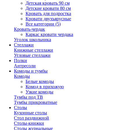
Детская кровать 90 см
Детские кровати 80 см
Кровать для подростка
Кровати двухъярусные
Все категории (5)
Кровать-чердак
Каркас кровати чердака
Уголок школьника
Стеллажи
Книжные стеллажи
Угловые стеллажи
Полки
Антресоли
Комоды и тумбы
Комоды
Белые комоды
Комод в прихожую
Узкие комоды
Тумбы под ТВ
Тумбы прикроватные
Столы
Кухонные столы
Стол раздвижной
Столы-книжки
Столы журнальные