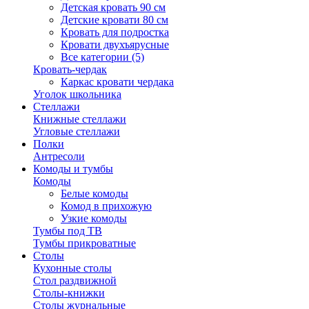
Детская кровать 90 см
Детские кровати 80 см
Кровать для подростка
Кровати двухъярусные
Все категории (5)
Кровать-чердак
Каркас кровати чердака
Уголок школьника
Стеллажи
Книжные стеллажи
Угловые стеллажи
Полки
Антресоли
Комоды и тумбы
Комоды
Белые комоды
Комод в прихожую
Узкие комоды
Тумбы под ТВ
Тумбы прикроватные
Столы
Кухонные столы
Стол раздвижной
Столы-книжки
Столы журнальные