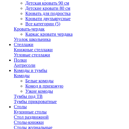
Детская кровать 90 см
Детские кровати 80 см
Кровать для подростка
Кровати двухъярусные
Все категории (5)
Кровать-чердак
Каркас кровати чердака
Уголок школьника
Стеллажи
Книжные стеллажи
Угловые стеллажи
Полки
Антресоли
Комоды и тумбы
Комоды
Белые комоды
Комод в прихожую
Узкие комоды
Тумбы под ТВ
Тумбы прикроватные
Столы
Кухонные столы
Стол раздвижной
Столы-книжки
Столы журнальные