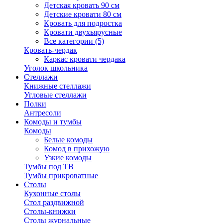
Детская кровать 90 см
Детские кровати 80 см
Кровать для подростка
Кровати двухъярусные
Все категории (5)
Кровать-чердак
Каркас кровати чердака
Уголок школьника
Стеллажи
Книжные стеллажи
Угловые стеллажи
Полки
Антресоли
Комоды и тумбы
Комоды
Белые комоды
Комод в прихожую
Узкие комоды
Тумбы под ТВ
Тумбы прикроватные
Столы
Кухонные столы
Стол раздвижной
Столы-книжки
Столы журнальные