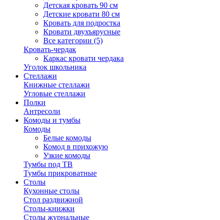
Детская кровать 90 см
Детские кровати 80 см
Кровать для подростка
Кровати двухъярусные
Все категории (5)
Кровать-чердак
Каркас кровати чердака
Уголок школьника
Стеллажи
Книжные стеллажи
Угловые стеллажи
Полки
Антресоли
Комоды и тумбы
Комоды
Белые комоды
Комод в прихожую
Узкие комоды
Тумбы под ТВ
Тумбы прикроватные
Столы
Кухонные столы
Стол раздвижной
Столы-книжки
Столы журнальные