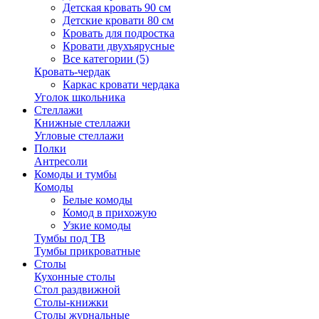
Детская кровать 90 см
Детские кровати 80 см
Кровать для подростка
Кровати двухъярусные
Все категории (5)
Кровать-чердак
Каркас кровати чердака
Уголок школьника
Стеллажи
Книжные стеллажи
Угловые стеллажи
Полки
Антресоли
Комоды и тумбы
Комоды
Белые комоды
Комод в прихожую
Узкие комоды
Тумбы под ТВ
Тумбы прикроватные
Столы
Кухонные столы
Стол раздвижной
Столы-книжки
Столы журнальные