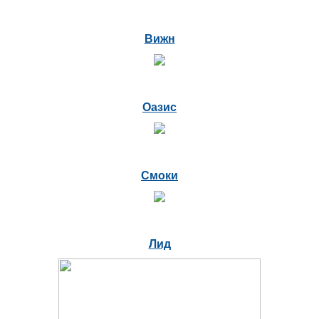
Вижн
Оазис
Смоки
Лид