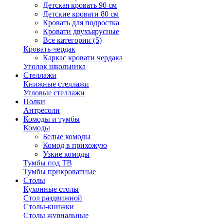
Детская кровать 90 см
Детские кровати 80 см
Кровать для подростка
Кровати двухъярусные
Все категории (5)
Кровать-чердак
Каркас кровати чердака
Уголок школьника
Стеллажи
Книжные стеллажи
Угловые стеллажи
Полки
Антресоли
Комоды и тумбы
Комоды
Белые комоды
Комод в прихожую
Узкие комоды
Тумбы под ТВ
Тумбы прикроватные
Столы
Кухонные столы
Стол раздвижной
Столы-книжки
Столы журнальные