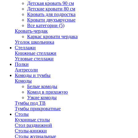
Детская кровать 90 см
Детские кровати 80 см
Кровать для подростка
Кровати двухъярусные
Все категории (5)
Кровать-чердак
Каркас кровати чердака
Уголок школьника
Стеллажи
Книжные стеллажи
Угловые стеллажи
Полки
Антресоли
Комоды и тумбы
Комоды
Белые комоды
Комод в прихожую
Узкие комоды
Тумбы под ТВ
Тумбы прикроватные
Столы
Кухонные столы
Стол раздвижной
Столы-книжки
Столы журнальные