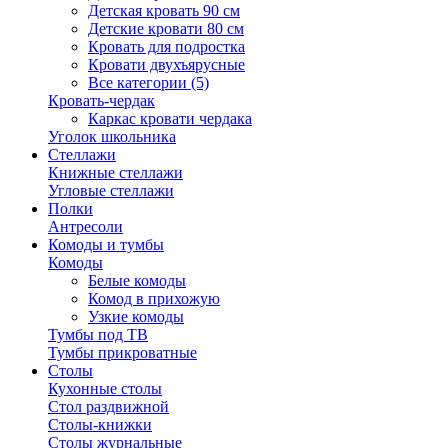
Детская кровать 90 см
Детские кровати 80 см
Кровать для подростка
Кровати двухъярусные
Все категории (5)
Кровать-чердак
Каркас кровати чердака
Уголок школьника
Стеллажи
Книжные стеллажи
Угловые стеллажи
Полки
Антресоли
Комоды и тумбы
Комоды
Белые комоды
Комод в прихожую
Узкие комоды
Тумбы под ТВ
Тумбы прикроватные
Столы
Кухонные столы
Стол раздвижной
Столы-книжки
Столы журнальные