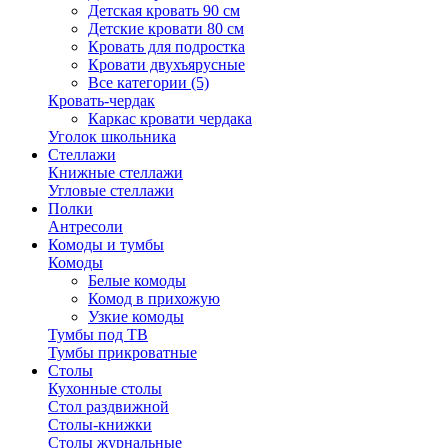
Детская кровать 90 см
Детские кровати 80 см
Кровать для подростка
Кровати двухъярусные
Все категории (5)
Кровать-чердак
Каркас кровати чердака
Уголок школьника
Стеллажи
Книжные стеллажи
Угловые стеллажи
Полки
Антресоли
Комоды и тумбы
Комоды
Белые комоды
Комод в прихожую
Узкие комоды
Тумбы под ТВ
Тумбы прикроватные
Столы
Кухонные столы
Стол раздвижной
Столы-книжки
Столы журнальные