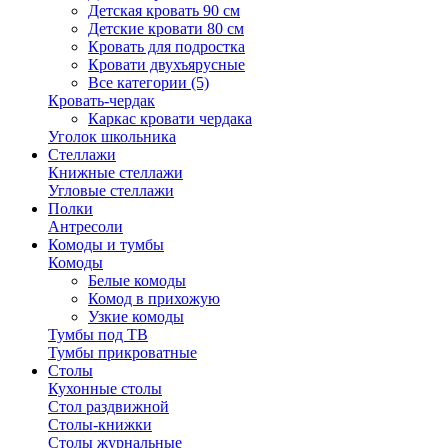
Детская кровать 90 см
Детские кровати 80 см
Кровать для подростка
Кровати двухъярусные
Все категории (5)
Кровать-чердак
Каркас кровати чердака
Уголок школьника
Стеллажи
Книжные стеллажи
Угловые стеллажи
Полки
Антресоли
Комоды и тумбы
Комоды
Белые комоды
Комод в прихожую
Узкие комоды
Тумбы под ТВ
Тумбы прикроватные
Столы
Кухонные столы
Стол раздвижной
Столы-книжки
Столы журнальные