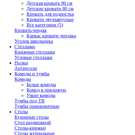
Детская кровать 90 см
Детские кровати 80 см
Кровать для подростка
Кровати двухъярусные
Все категории (5)
Кровать-чердак
Каркас кровати чердака
Уголок школьника
Стеллажи
Книжные стеллажи
Угловые стеллажи
Полки
Антресоли
Комоды и тумбы
Комоды
Белые комоды
Комод в прихожую
Узкие комоды
Тумбы под ТВ
Тумбы прикроватные
Столы
Кухонные столы
Стол раздвижной
Столы-книжки
Столы журнальные