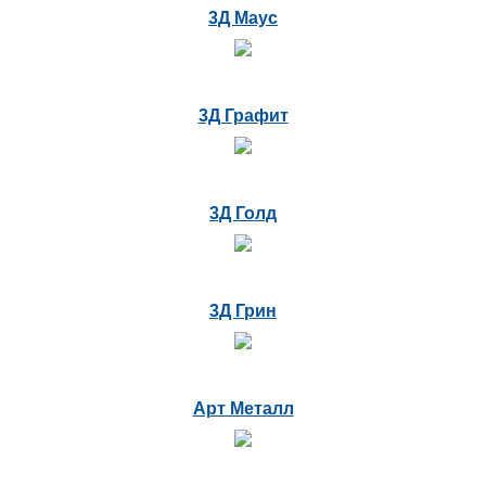
3Д Маус
3Д Графит
3Д Голд
3Д Грин
Арт Металл