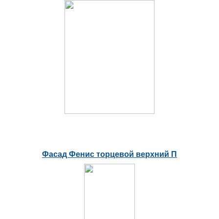
Фасад Фенис торцевой верхний П