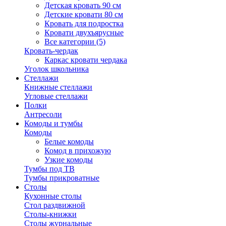
Детская кровать 90 см
Детские кровати 80 см
Кровать для подростка
Кровати двухъярусные
Все категории (5)
Кровать-чердак
Каркас кровати чердака
Уголок школьника
Стеллажи
Книжные стеллажи
Угловые стеллажи
Полки
Антресоли
Комоды и тумбы
Комоды
Белые комоды
Комод в прихожую
Узкие комоды
Тумбы под ТВ
Тумбы прикроватные
Столы
Кухонные столы
Стол раздвижной
Столы-книжки
Столы журнальные