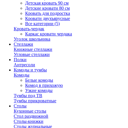
Детская кровать 90 см
Детские кровати 80 см
Кровать для подростка
Кровати двухъярусные
Все категории (5)
Кровать-чердак
Каркас кровати чердака
Уголок школьника
Стеллажи
Книжные стеллажи
Угловые стеллажи
Полки
Антресоли
Комоды и тумбы
Комоды
Белые комоды
Комод в прихожую
Узкие комоды
Тумбы под ТВ
Тумбы прикроватные
Столы
Кухонные столы
Стол раздвижной
Столы-книжки
Столы журнальные