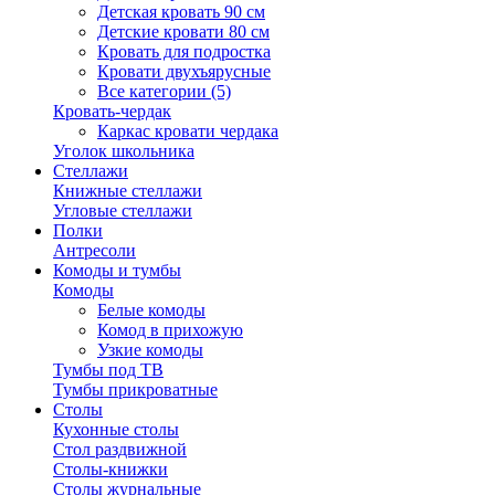
Детская кровать 90 см
Детские кровати 80 см
Кровать для подростка
Кровати двухъярусные
Все категории (5)
Кровать-чердак
Каркас кровати чердака
Уголок школьника
Стеллажи
Книжные стеллажи
Угловые стеллажи
Полки
Антресоли
Комоды и тумбы
Комоды
Белые комоды
Комод в прихожую
Узкие комоды
Тумбы под ТВ
Тумбы прикроватные
Столы
Кухонные столы
Стол раздвижной
Столы-книжки
Столы журнальные