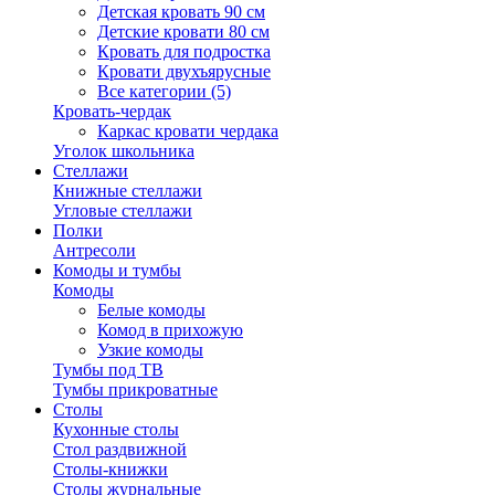
Детская кровать 90 см
Детские кровати 80 см
Кровать для подростка
Кровати двухъярусные
Все категории (5)
Кровать-чердак
Каркас кровати чердака
Уголок школьника
Стеллажи
Книжные стеллажи
Угловые стеллажи
Полки
Антресоли
Комоды и тумбы
Комоды
Белые комоды
Комод в прихожую
Узкие комоды
Тумбы под ТВ
Тумбы прикроватные
Столы
Кухонные столы
Стол раздвижной
Столы-книжки
Столы журнальные