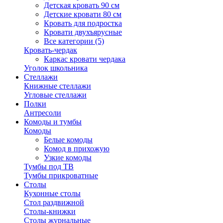
Детская кровать 90 см
Детские кровати 80 см
Кровать для подростка
Кровати двухъярусные
Все категории (5)
Кровать-чердак
Каркас кровати чердака
Уголок школьника
Стеллажи
Книжные стеллажи
Угловые стеллажи
Полки
Антресоли
Комоды и тумбы
Комоды
Белые комоды
Комод в прихожую
Узкие комоды
Тумбы под ТВ
Тумбы прикроватные
Столы
Кухонные столы
Стол раздвижной
Столы-книжки
Столы журнальные