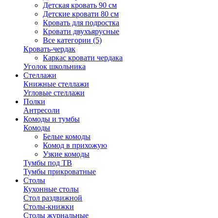
Детская кровать 90 см
Детские кровати 80 см
Кровать для подростка
Кровати двухъярусные
Все категории (5)
Кровать-чердак
Каркас кровати чердака
Уголок школьника
Стеллажи
Книжные стеллажи
Угловые стеллажи
Полки
Антресоли
Комоды и тумбы
Комоды
Белые комоды
Комод в прихожую
Узкие комоды
Тумбы под ТВ
Тумбы прикроватные
Столы
Кухонные столы
Стол раздвижной
Столы-книжки
Столы журнальные