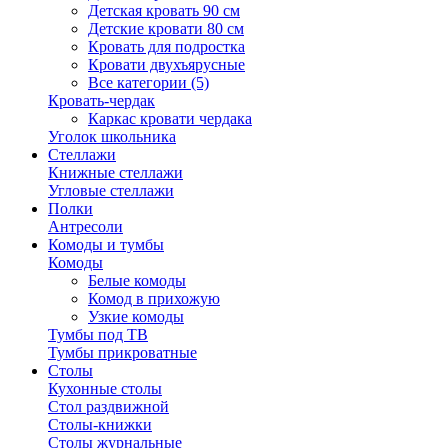
Детская кровать 90 см
Детские кровати 80 см
Кровать для подростка
Кровати двухъярусные
Все категории (5)
Кровать-чердак
Каркас кровати чердака
Уголок школьника
Стеллажи
Книжные стеллажи
Угловые стеллажи
Полки
Антресоли
Комоды и тумбы
Комоды
Белые комоды
Комод в прихожую
Узкие комоды
Тумбы под ТВ
Тумбы прикроватные
Столы
Кухонные столы
Стол раздвижной
Столы-книжки
Столы журнальные