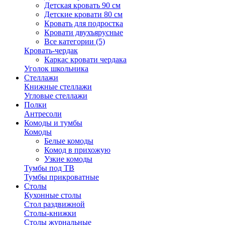
Детская кровать 90 см
Детские кровати 80 см
Кровать для подростка
Кровати двухъярусные
Все категории (5)
Кровать-чердак
Каркас кровати чердака
Уголок школьника
Стеллажи
Книжные стеллажи
Угловые стеллажи
Полки
Антресоли
Комоды и тумбы
Комоды
Белые комоды
Комод в прихожую
Узкие комоды
Тумбы под ТВ
Тумбы прикроватные
Столы
Кухонные столы
Стол раздвижной
Столы-книжки
Столы журнальные